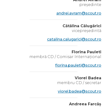
președinte
andrei.avram@scout.ro
Cătălina Călugărici
vicepreședintă
catalina.calugarici@scout.ro
Florina Pauleti
membră CD / Comisar Internațional
florina.pauleti@scout.ro
Viorel Badea
membru CD / secretar
viorel.badea@scout.ro
Andreea Farcăș