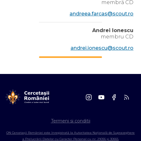
membră CD
andreea.farcas@scout.ro
Andrei Ionescu
membru CD
andrei.ionescu@scout.ro
Termeni si conditii
ON Cercetașii României este înregistrată la Autoritatea Națională de Supraveghere
a Prelucrării Datelor cu Caracter Personal cu nr. 29056 și 30665.