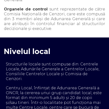
Organele de control
sunt reprezentate de către
Comisia Naţională de Cenzori, care este compusă
din 3 membri aleşi de Adunarea Generală şi care
are atribuţii în controlul financiar al structurilor
decizionale şi executive.
Nivelul local
Structurile locale sunt compuse din: Centrele
Locale, Adunările Generale a Centrelor Locale,
Consiliile Centrelor Locale şi Comisia de
Cenzori.
Centru Local, înfiinţat de Adunarea Generală a
ONCR, la cererea unui grup candidat local, este
format din minimum 5 adulţi şi 20 de copii
şi/sau tineri. Într-o localitate pot funcţiona mai
multe Centre Locale, centre care se bucură de