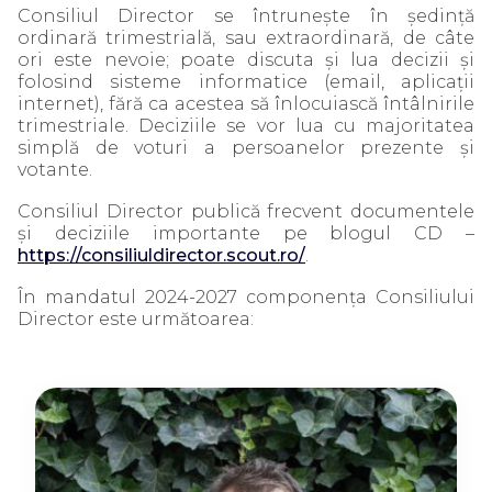
Consiliul Director se întruneşte în şedinţă
ordinară trimestrială, sau extraordinară, de câte
ori este nevoie; poate discuta și lua decizii și
folosind sisteme informatice (email, aplicații
internet), fără ca acestea să înlocuiască întâlnirile
trimestriale. Deciziile se vor lua cu majoritatea
simplă de voturi a persoanelor prezente şi
votante.
Consiliul Director publică frecvent documentele
și deciziile importante pe blogul CD –
https://consiliuldirector.scout.ro/
.
În mandatul 2024-2027 componența Consiliului
Director este următoarea: