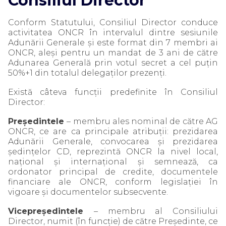
Consiliul Director
Conform Statutului, Consiliul Director conduce
activitatea ONCR în intervalul dintre sesiunile
Adunării Generale și este format din 7 membri ai
ONCR, aleşi pentru un mandat de 3 ani de către
Adunarea Generală prin votul secret a cel puţin
50%+1 din totalul delegaţilor prezenţi.
Există câteva funcții predefinite în Consiliul
Director:
Președintele
– membru ales nominal de către AG
ONCR, ce are ca principale atribuții: prezidarea
Adunării Generale, convocarea și prezidarea
ședințelor CD, reprezintă ONCR la nivel local,
național și internațional și semnează, ca
ordonator principal de credite, documentele
financiare ale ONCR, conform legislației în
vigoare și documentelor subsecvente.
Vicepreședintele
– membru al Consiliului
Director, numit (în funcție) de către Președinte, ce