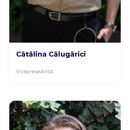
Cătălina Călugărici
Vicepreședintă