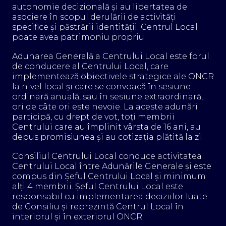
autonomie decizională şi au libertatea de
asociere în scopul derulării de activităţi
specifice şi păstrării identităţii. Centrul Local
poate avea patrimoniu propriu.
Adunarea Generală a Centrului Local este forul
de conducere al Centrului Local, care
implementează obiectivele strategice ale ONCR
la nivel local şi care se convoacă în sesiune
ordinară anuală, sau în sesiune extraordinară,
ori de câte ori este nevoie. La aceste adunări
participă, cu drept de vot, toţi membrii
Centrului care au împlinit vârsta de 16 ani, au
depus promisiunea şi au cotizaţia plătită la zi.
Consiliul Centrului Local conduce activitatea
Centrului Local între Adunările Generale şi este
compus din Şeful Centrului Local şi minimum
alţi 4 membrii. Şeful Centrului Local este
responsabil cu implementarea deciziilor luate
de Consiliu şi reprezintă Centrul Local în
interiorul şi în exteriorul ONCR.