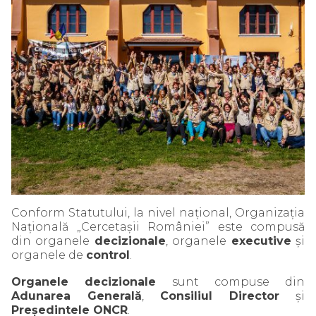
Conform Statutului, la nivel naţional, Organizaţia
Naţională „Cercetaşii României” este compusă
din organele
decizionale
, organele
executive
şi
organele de
control
.
Organele decizionale
sunt compuse din
Adunarea Generală
,
Consiliul Director
şi
Preşedintele ONCR
.