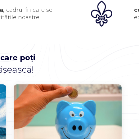
a,
cadrul în care se
c
itățile noastre
e
 care poți
ășească!