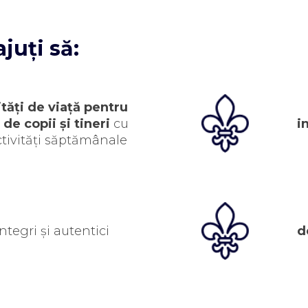
juți să:
tăți de viață pentru
de copii și tineri
cu
i
tivități săptămânale
integri și autentici
d