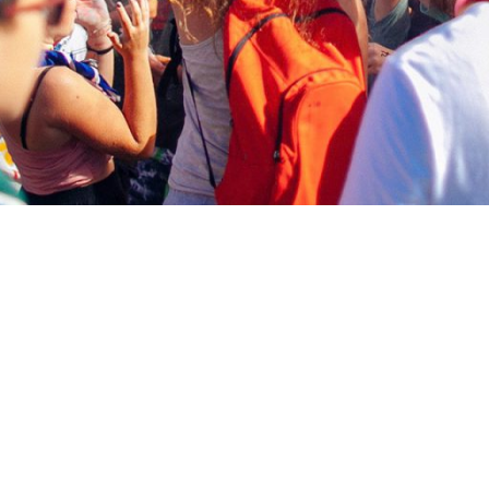
cercetași!
etășească pentru o lume mai