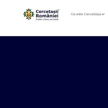
Ce este Cercetășia