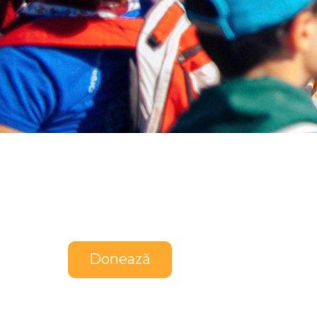
Donează pentru 
Susține mișcarea cerc
Donează