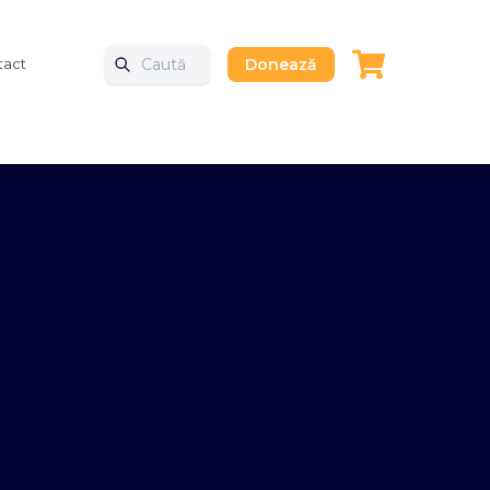
tact
Donează