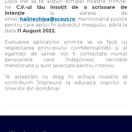
Dacă vrei să te alături echipei noastre trimite-
ne
C.V.-ul tău însoțit de o scrisoare de
intenție
la adresa de
email
haiinechipa@scout.ro
, mentionand poziția
pentru care aplici în subiectul mesajului, până la
data
11 August 2022.
Evaluarea aplicaţiilor primite se va face cu
respectarea principiului confidenţialităţii şi al
egalităţii de şanse. Vor fi contactate numai
persoanele care îndeplinesc cerinţele
menţionate şi sunt selectate pentru interviu.
Te aşteptăm cu drag în echipa noastră să
contribuim împreună la educația copiilor și
tinerilor din România!